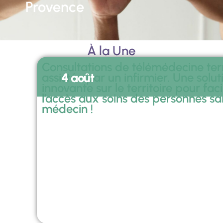
Provence
À la Une
Consultations de télémédecine terr
assistée par un infirmier. Une solut
4 août
innovante sur le territoire pour faci
l’accès aux soins des personnes sa
médecin !